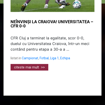
NEÎNVINȘI LA CRAIOVA! UNIVERSITATEA –
CFR 0-0
CFR Cluj a terminat la egalitate, scor 0-0,
duelul cu Universitatea Craiova, într-un meci
contând pentru etapa a 30-a a ...
listat in
Campionat
,
Fotbal
,
Liga 1
,
Echipa
citeste mai mult
>>