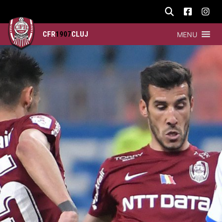
CFR
1907
CLUJ
MENU