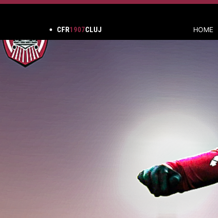
CFR
1907
CLUJ
HOME