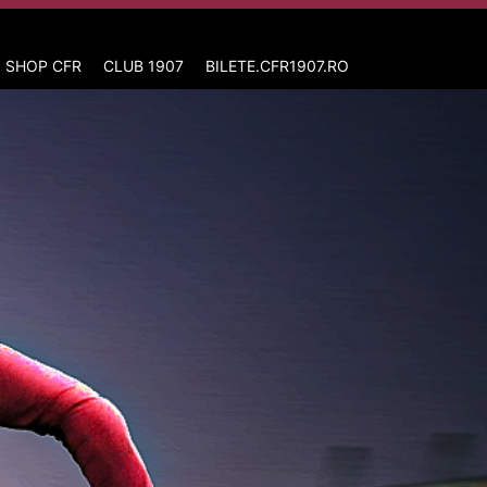
 SHOP CFR
CLUB 1907
BILETE.CFR1907.RO