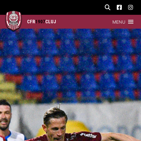
CFR
1907
CLUJ
MENU