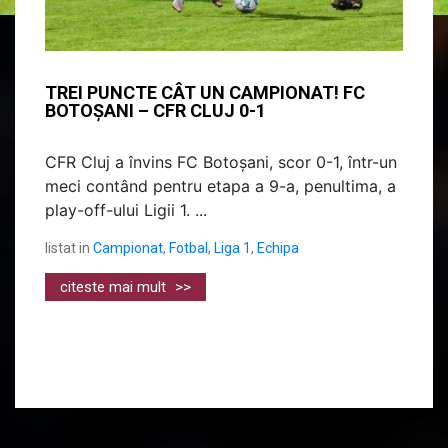
TREI PUNCTE CÂT UN CAMPIONAT! FC
BOTOȘANI – CFR CLUJ 0-1
CFR Cluj a învins FC Botoșani, scor 0-1, într-un
meci contând pentru etapa a 9-a, penultima, a
play-off-ului Ligii 1. ...
listat in
Campionat
,
Fotbal
,
Liga 1
,
Echipa
citeste mai mult
>>