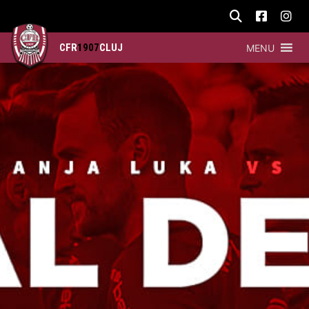
CFR
1907
CLUJ
MENU