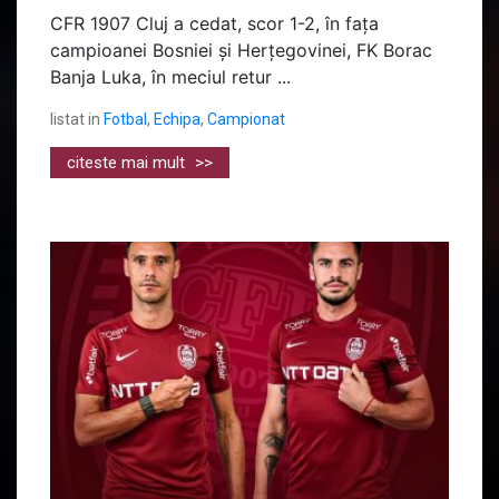
CFR 1907 Cluj a cedat, scor 1-2, în fața
campioanei Bosniei și Herțegovinei, FK Borac
Banja Luka, în meciul retur ...
listat in
Fotbal
,
Echipa
,
Campionat
citeste mai mult
>>