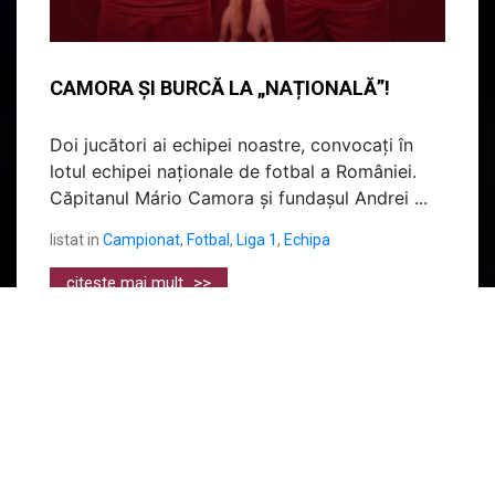
CAMORA ȘI BURCĂ LA „NAȚIONALĂ”!
Doi jucători ai echipei noastre, convocați în
lotul echipei naționale de fotbal a României.
Căpitanul Mário Camora și fundașul Andrei ...
listat in
Campionat
,
Fotbal
,
Liga 1
,
Echipa
citeste mai mult
>>