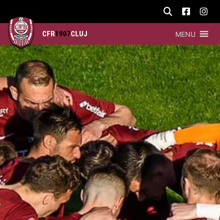
CFR
1907
CLUJ
MENU