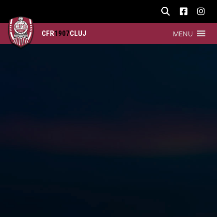
CFR
1907
CLUJ
MENU