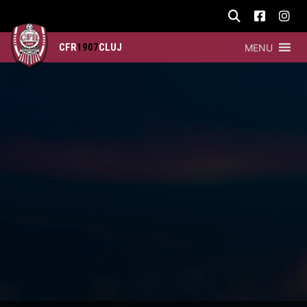
CFR
1907
CLUJ
MENU