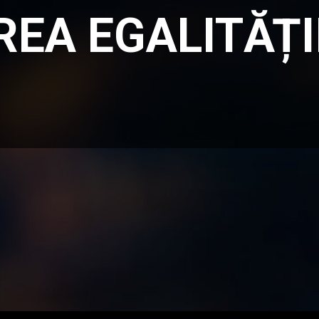
EA EGALITĂȚII