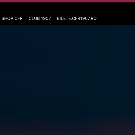
 SHOP CFR
CLUB 1907
BILETE.CFR1907.RO