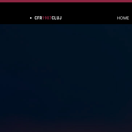
CFR
1907
CLUJ
HOME