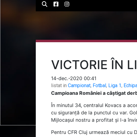
VICTORIE ÎN L
14-dec.-2020 00:41
listat in
Campionat
,
Fotbal
,
Liga 1
,
Echip
Campioana României a câștigat derby
În minutul 34, centralul Kovacs a aco
cu siguranță de la punctul cu var. Gol
Mijlocașul nostru a profitat și l-a înv
Pentru CFR Cluj urmează meciul cu Di