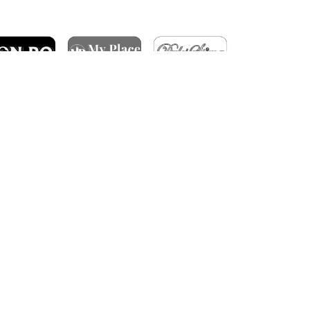
ARTICOLE RECENTE
ÎNFRÂNGERE ÎN GRUIA
DERBY-UL CLUJULUI SE JOACĂ ÎN OCTOMBRIE
FC RAPID – CFR CLUJ 3-1
BILETE PENTRU MECIUL CU TROMSØ IL
CALIFICARE ÎN TURUL 3 CONFERENCE LEAGUE