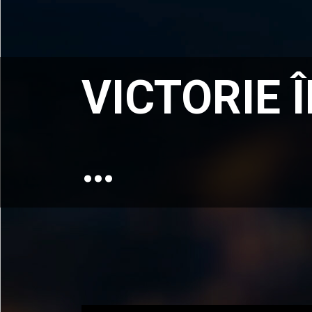
VICTORIE Î
…