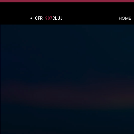
CFR
1907
CLUJ
HOME