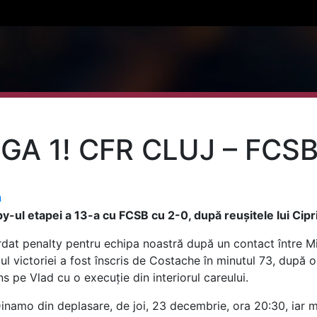
IGA 1! CFR CLUJ – FCSB
a
-ul etapei a 13-a cu FCSB cu 2-0, după reușitele lui Cip
rdat penalty pentru echipa noastră după un contact între Mi
ul victoriei a fost înscris de Costache în minutul 73, după o
ins pe Vlad cu o execuție din interiorul careului.
namo din deplasare, de joi, 23 decembrie, ora 20:30, iar m