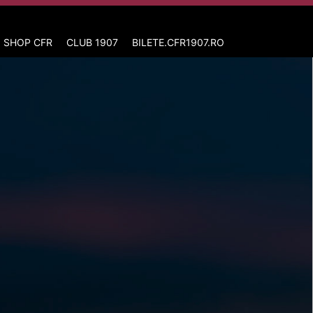
 SHOP CFR
CLUB 1907
BILETE.CFR1907.RO