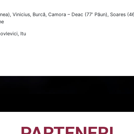
nea), Vinicius, Burcă, Camora – Deac (77′ Păun), Soares (4
he
vlevici, Itu
PARTENERI