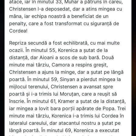
atace, iar în minutul 33, Muhar a pătruns în careu,
Christensen l-a deposedat, dar a atins mingea cu
mâna, iar echipa noastră a beneficiat de un
penalty, care a fost transformat cu siguranță de
Cordea!
Repriza secundă a fost echilibrată, cu mai multe
ocazii. În minutul 55, Korenica a șutat de la
distanță, dar Aioani a scos de sub bară. Două
minute mai târziu, Camora a respins greșit,
Christensen a ajuns la minge, dar a șutat pe lângă
poartă. În minutul 59, Sinyan a pierdut mingea la
mijlocul terenului, Christensen a avansat spre
poartă și i-a trimis lui Moruțan, care a reușit să
înscrie. În minutul 61, Kramer a șutat de la distanță,
iar mingea a lovit bara porții apărate de Popa. Trei
minute mai târziu, Korenica i-a trimis lui Cordea în
lateralul careului, dar atacantul nostru a șutat pe
lângă poartă. În minutul 69, Korenica a executat