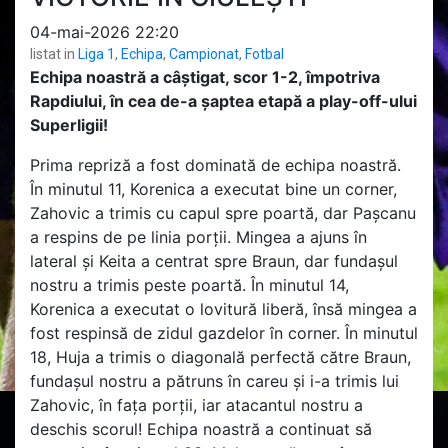
04-mai-2026 22:20
listat in
Liga 1
,
Echipa
,
Campionat
,
Fotbal
Echipa noastră a câștigat, scor 1-2, împotriva
Rapdiului, în cea de-a șaptea etapă a play-off-ului
Superligii!
Prima repriză a fost dominată de echipa noastră.
În minutul 11, Korenica a executat bine un corner,
Zahovic a trimis cu capul spre poartă, dar Pașcanu
a respins de pe linia porții. Mingea a ajuns în
lateral și Keita a centrat spre Braun, dar fundașul
nostru a trimis peste poartă. În minutul 14,
Korenica a executat o lovitură liberă, însă mingea a
fost respinsă de zidul gazdelor în corner. În minutul
18, Huja a trimis o diagonală perfectă către Braun,
fundașul nostru a pătruns în careu și i-a trimis lui
Zahovic, în fața porții, iar atacantul nostru a
deschis scorul! Echipa noastră a continuat să