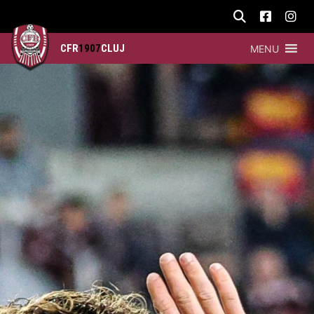
CFR
1907
CLUJ
MENU