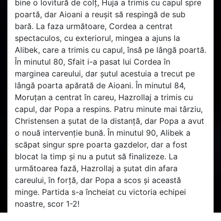
bine o lovitură de colț, Huja a trimis cu capul spre
poartă, dar Aioani a reușit să respingă de sub
bară. La faza următoare, Cordea a centrat
spectaculos, cu exteriorul, mingea a ajuns la
Alibek, care a trimis cu capul, însă pe lângă poartă.
În minutul 80, Sfait i-a pasat lui Cordea în
marginea careului, dar șutul acestuia a trecut pe
lângă poarta apărată de Aioani. În minutul 84,
Moruțan a centrat în careu, Hazrollaj a trimis cu
capul, dar Popa a respins. Patru minute mai târziu,
Christensen a șutat de la distanță, dar Popa a avut
o nouă intervenție bună. În minutul 90, Alibek a
scăpat singur spre poarta gazdelor, dar a fost
blocat la timp și nu a putut să finalizeze. La
următoarea fază, Hazrollaj a șutat din afara
careului, în forță, dar Popa a scos și această
minge. Partida s-a încheiat cu victoria echipei
noastre, scor 1-2!