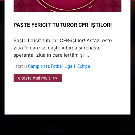
PAȘTE FERICIT TUTUROR CFR-IȘTILOR!
Paște fericit tuturor CFR-iștilor! Astăzi este
ziua în care se naşte iubirea și renaște
speranța, ziua în care iertăm şi ...
listat in
Campionat
,
Fotbal
,
Liga 1
,
Echipa
citeste mai mult
>>