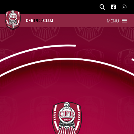
CFR
1907
CLUJ
MENU