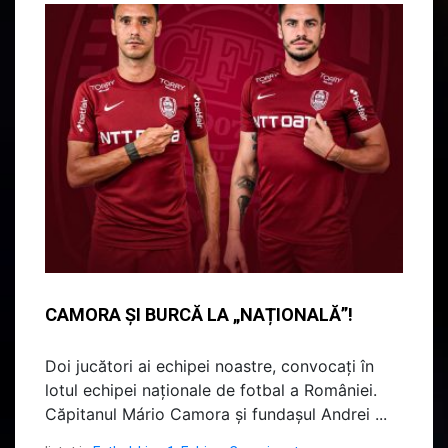
CAMORA ȘI BURCĂ LA „NAȚIONALĂ”!
Doi jucători ai echipei noastre, convocați în
lotul echipei naționale de fotbal a României.
Căpitanul Mário Camora și fundașul Andrei ...