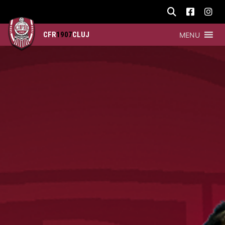
CFR
1907
CLUJ
MENU