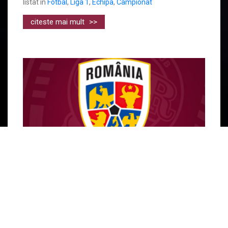
listat in
Fotbal
,
Liga 1
,
Echipa
,
Campionat
citeste mai mult
>>
CFR-IȘTI LA EUROPENE!