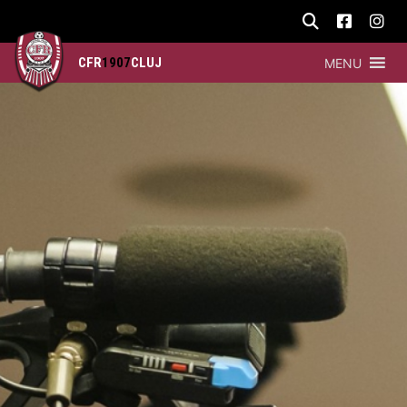
CFR
1907
CLUJ
MENU