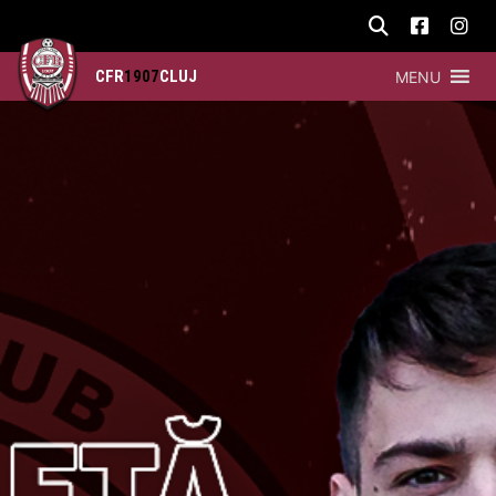
CFR
1907
CLUJ
MENU