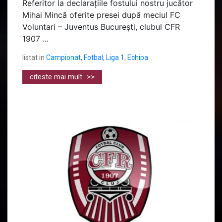
Referitor la declarațiile fostului nostru jucător
Mihai Mincă oferite presei după meciul FC
Voluntari – Juventus București, clubul CFR
1907 ...
listat in
Campionat
,
Fotbal
,
Liga 1
,
Echipa
citeste mai mult
>>