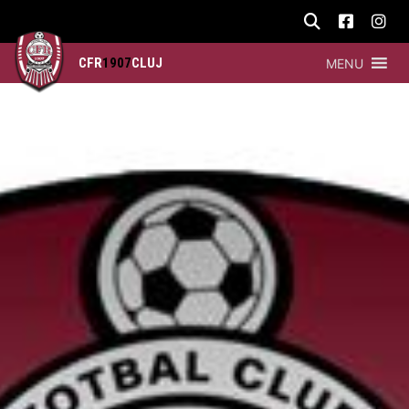
CFR
1907
CLUJ
MENU