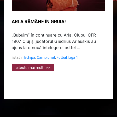
ARLA RĂMÂNE ÎN GRUIA!
„Bubuim” în continuare cu Arla! Clubul CFR
1907 Cluj și jucătorul Giedrius Arlauskis au
ajuns la o nouă înțelegere, astfel ...
listat in
Echipa
,
Campionat
,
Fotbal
,
Liga 1
citeste mai mult
>>