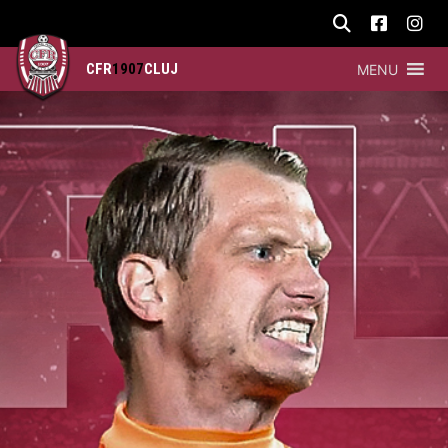
CFR
1907
CLUJ
MENU