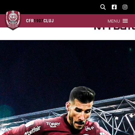
CFR
1907
CLUJ
MENU