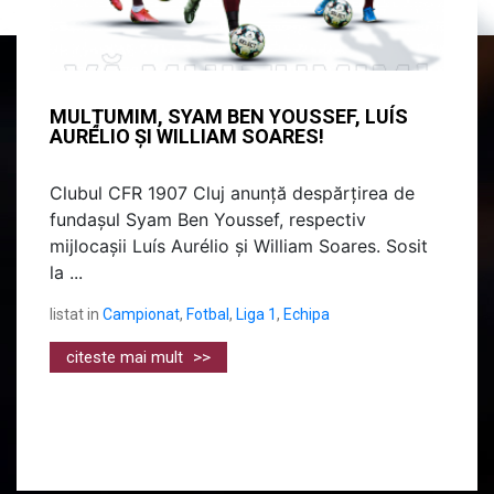
MULȚUMIM, SYAM BEN YOUSSEF, LUÍS
AURÉLIO ȘI WILLIAM SOARES!
Clubul CFR 1907 Cluj anunță despărțirea de
fundașul Syam Ben Youssef, respectiv
mijlocașii Luís Aurélio și William Soares. Sosit
la ...
listat in
Campionat
,
Fotbal
,
Liga 1
,
Echipa
citeste mai mult
>>