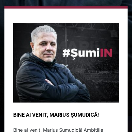
BINE AI VENIT, MARIUS ȘUMUDICĂ!
Bine ai venit, Marius Șumudică! Ambițiile