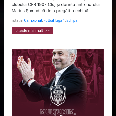
clubului CFR 1907 Cluj și dorința antrenorului
Marius Șumudică de a pregăti o echipă ...
listat in
Campionat
,
Fotbal
,
Liga 1
,
Echipa
citeste mai mult
>>