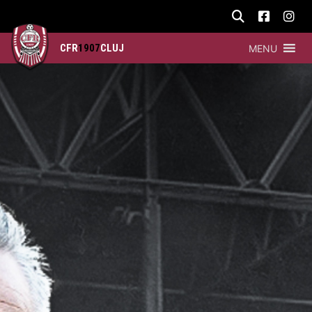
CFR
1907
CLUJ
MENU