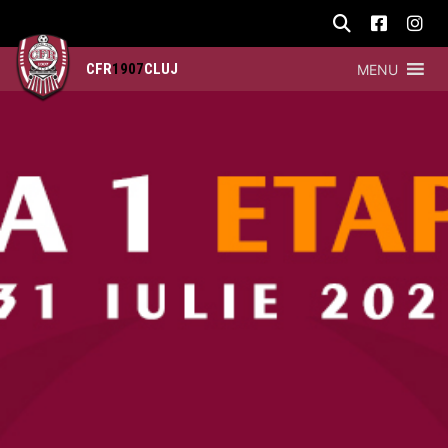
CFR
1907
CLUJ
MENU