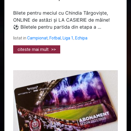
Bilete pentru meciul cu Chindia Târgoviște,
ONLINE de astăzi și LA CASIERIE de mâine!
⚽ Biletele pentru partida din etapa a ...
listat in
Campionat
,
Fotbal
,
Liga 1
,
Echipa
citeste mai mult
>>