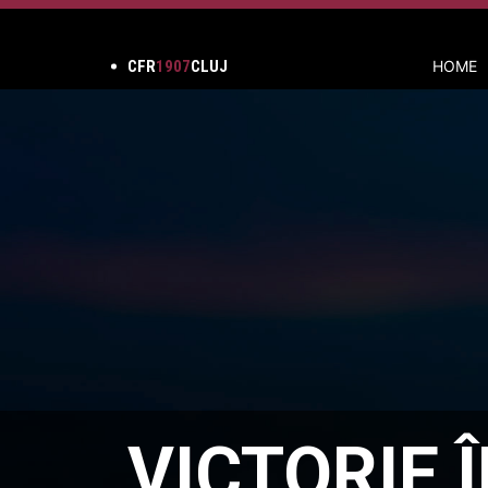
CFR
1907
CLUJ
HOME
VICTORIE 