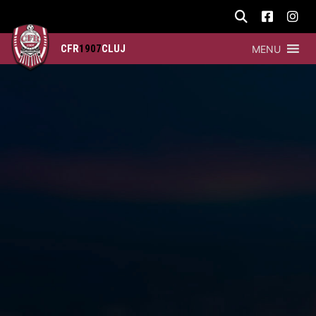
CFR
1907
CLUJ
MENU