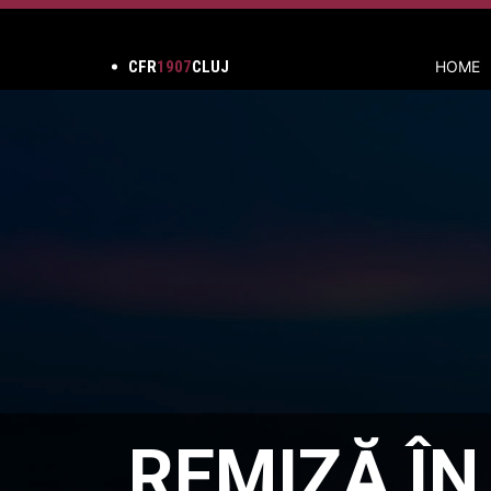
CFR
1907
CLUJ
HOME
REMIZĂ ÎN