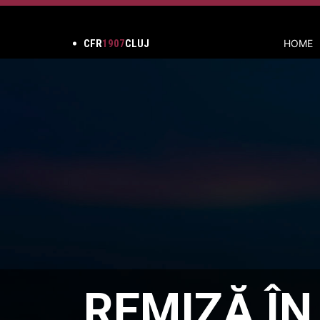
CFR
1907
CLUJ
HOME
REMIZĂ ÎN