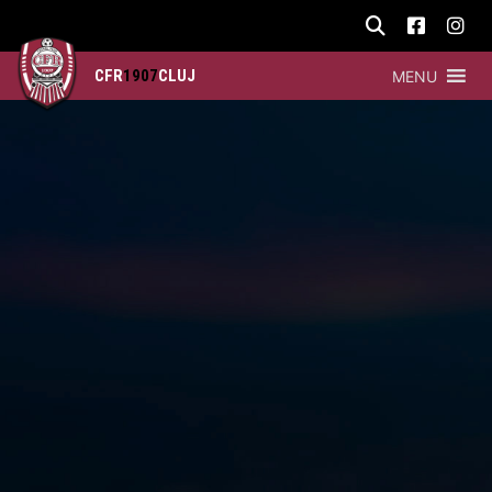
CFR
1907
CLUJ
MENU