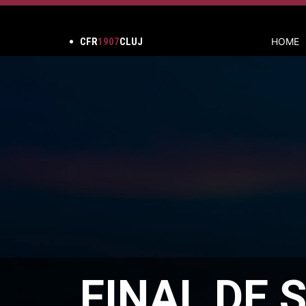
CFR
1907
CLUJ
HOME
FINAL DE 