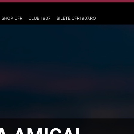
 SHOP CFR
CLUB 1907
BILETE.CFR1907.RO