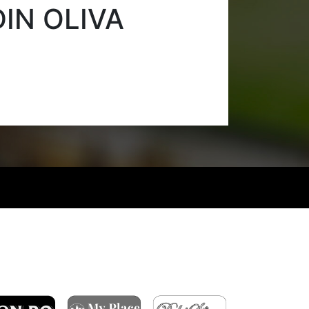
DIN OLIVA