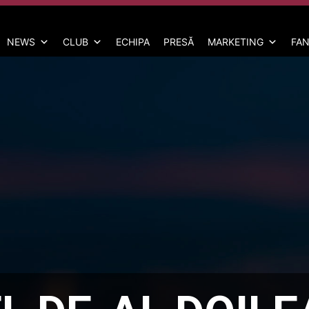
NEWS
CLUB
ECHIPA
PRESĂ
MARKETING
FAN