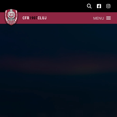
CFR
1907
CLUJ
MENU