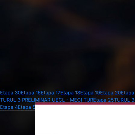
Etapa 30
Etapa 16
Etapa 17
Etapa 18
Etapa 19
Etapa 20
Etapa
TURUL 3 PRELIMINAR UECL - MECI TUR
Etapa 25
TURUL 3
Etapa 4
Etapa 5
Etapa 6
Etapa 7
Etapa 8
Etapa 9
Etapa 10
Eta
decembrie
19 decembrie 2026 Toate zi