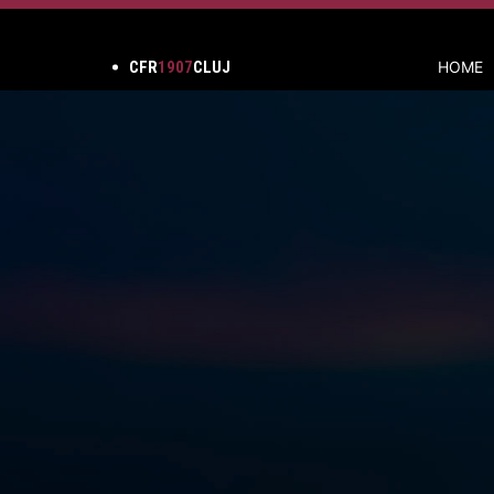
CFR
1907
CLUJ
HOME