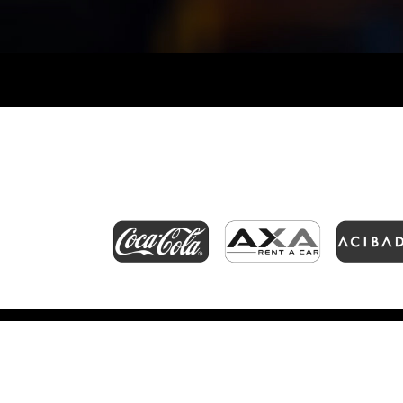
CFR CLUJ – CORVINUL HU
Etapa 20
,
Sezonul 2026-2027