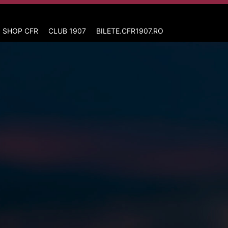
 SHOP CFR
CLUB 1907
BILETE.CFR1907.RO