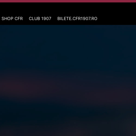
 SHOP CFR
CLUB 1907
BILETE.CFR1907.RO