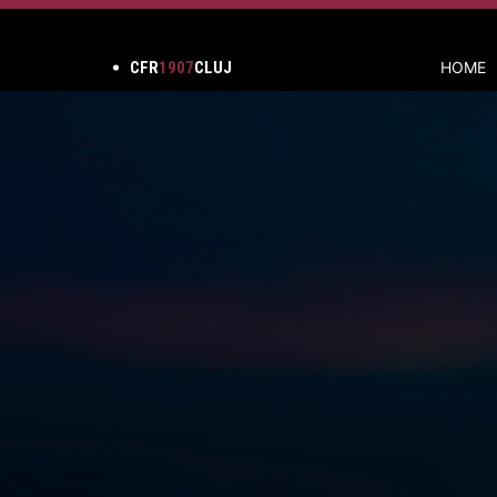
CFR
1907
CLUJ
HOME