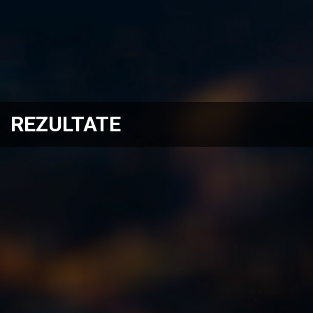
REZULTATE