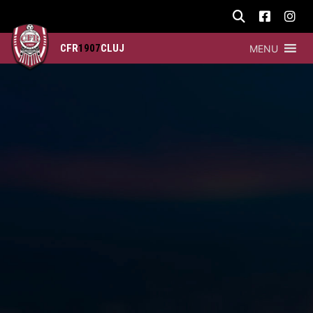
CFR
1907
CLUJ
MENU