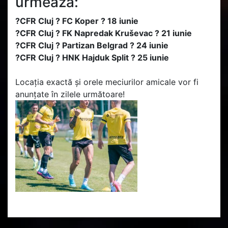
urmează:
?CFR Cluj ? FC Koper ? 18 iunie
?CFR Cluj ? FK Napredak Kruševac ? 21 iunie
?CFR Cluj ? Partizan Belgrad ? 24 iunie
?CFR Cluj ? HNK Hajduk Split ? 25 iunie
Locația exactă și orele meciurilor amicale vor fi
anunțate în zilele următoare!