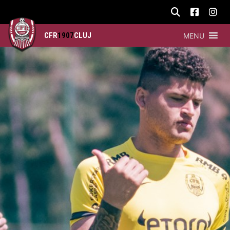
CFR
1907
CLUJ
MENU