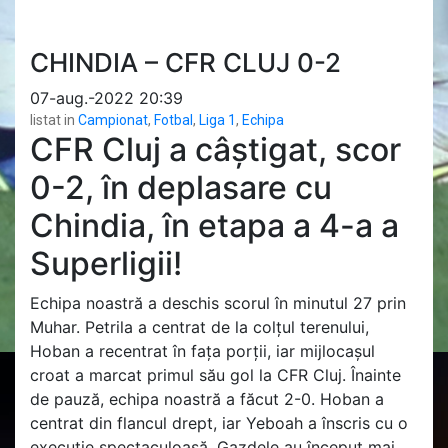
CHINDIA – CFR CLUJ 0-2
07-aug.-2022 20:39
listat in
Campionat
,
Fotbal
,
Liga 1
,
Echipa
CFR Cluj a câștigat, scor
0-2, în deplasare cu
Chindia, în etapa a 4-a a
Superligii!
Echipa noastră a deschis scorul în minutul 27 prin
Muhar. Petrila a centrat de la colțul terenului,
Hoban a recentrat în fața porții, iar mijlocașul
croat a marcat primul său gol la CFR Cluj. Înainte
de pauză, echipa noastră a făcut 2-0. Hoban a
centrat din flancul drept, iar Yeboah a înscris cu o
execuție spectaculoasă. Gazdele au început mai