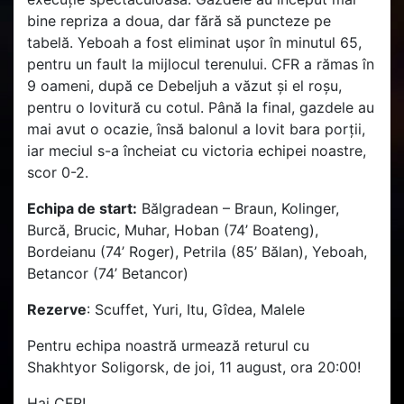
bine repriza a doua, dar fără să puncteze pe
tabelă. Yeboah a fost eliminat ușor în minutul 65,
pentru un fault la mijlocul terenului. CFR a rămas în
9 oameni, după ce Debeljuh a văzut și el roșu,
pentru o lovitură cu cotul. Până la final, gazdele au
mai avut o ocazie, însă balonul a lovit bara porții,
iar meciul s-a încheiat cu victoria echipei noastre,
scor 0-2.
Echipa de start:
Bălgradean – Braun, Kolinger,
Burcă, Brucic, Muhar, Hoban (74’ Boateng),
Bordeianu (74’ Roger), Petrila (85’ Bălan), Yeboah,
Betancor (74’ Betancor)
Rezerve
: Scuffet, Yuri, Itu, Gîdea, Malele
Pentru echipa noastră urmează returul cu
Shakhtyor Soligorsk, de joi, 11 august, ora 20:00!
Hai CFR!