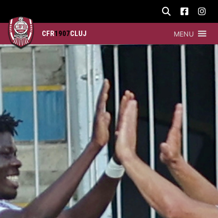
CFR
1907
CLUJ
MENU