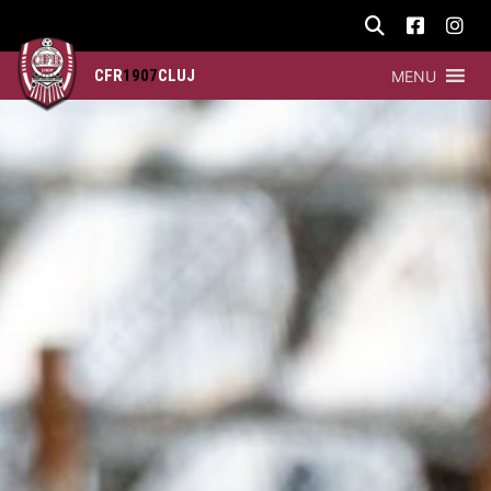
CFR
1907
CLUJ
MENU