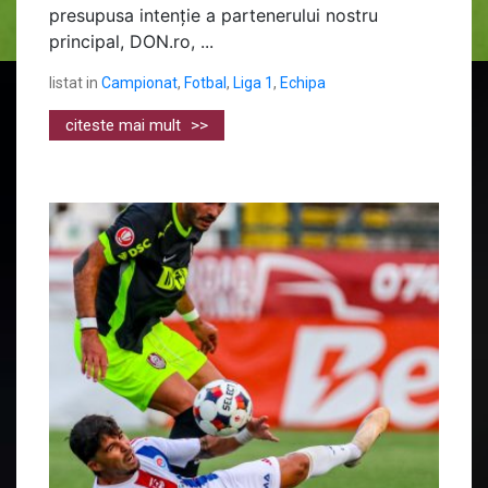
presupusa intenție a partenerului nostru
principal, DON.ro, ...
listat in
Campionat
,
Fotbal
,
Liga 1
,
Echipa
citeste mai mult
>>