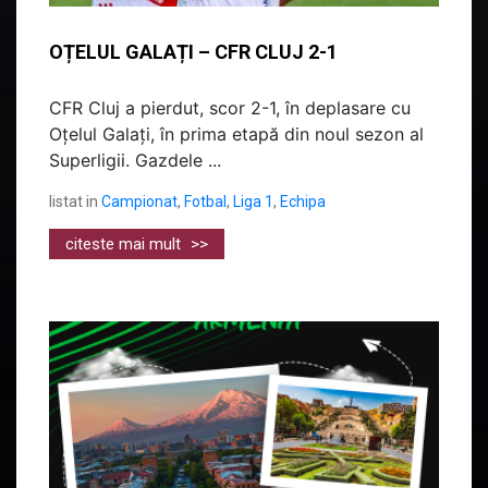
OȚELUL GALAȚI – CFR CLUJ 2-1
CFR Cluj a pierdut, scor 2-1, în deplasare cu
Oțelul Galați, în prima etapă din noul sezon al
Superligii. Gazdele ...
listat in
Campionat
,
Fotbal
,
Liga 1
,
Echipa
citeste mai mult
>>