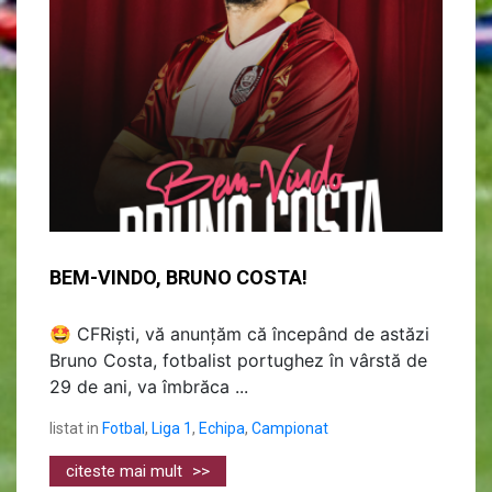
BEM-VINDO, BRUNO COSTA!
🤩 CFRiști, vă anunțăm că începând de astăzi
Bruno Costa, fotbalist portughez în vârstă de
29 de ani, va îmbrăca ...
listat in
Fotbal
,
Liga 1
,
Echipa
,
Campionat
citeste mai mult
>>