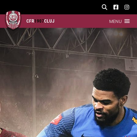
CFR
1907
CLUJ
MENU