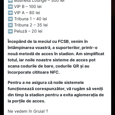
➡️ Business Lounge – 500 lei
➡️ VIP B – 100 lei
➡️ VIP A – 80 lei
➡️ Tribuna 1 – 40 lei
➡️ Tribuna 2 – 35 lei
➡️ Peluză – 20 lei
Începând de la meciul cu FCSB, venim în
întâmpinarea voastră, a suporterilor, printr-o
nouă metodă de acces în stadion. Am simplificat
totul, iar noile noastre sisteme de acces pot
scana codurile de bare, codurile QR și au
încorporate cititoare NFC.
Pentru a ne asigura că noile sistemele
funcționează corespunzător, vă rugăm să veniți
din timp la stadion pentru a evita aglomerația de
la porțile de acces.
Ne vedem în Gruia! ?