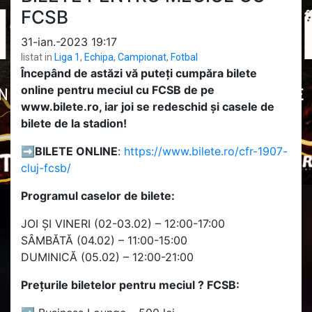
FCSB
31-ian.-2023 19:17
listat in
Liga 1
,
Echipa
,
Campionat
,
Fotbal
Începând de astăzi vă puteți cumpăra bilete
online pentru meciul cu FCSB de pe
www.bilete.ro, iar joi se redeschid și casele de
bilete de la stadion!
➡️
BILETE ONLINE
:
https://www.bilete.ro/cfr-1907-
cluj-fcsb/
Programul caselor de bilete:
JOI ȘI VINERI (02-03.02) – 12:00-17:00
SÂMBĂTĂ (04.02) – 11:00-15:00
DUMINICĂ (05.02) – 12:00-21:00
Prețurile biletelor pentru meciul ? FCSB: