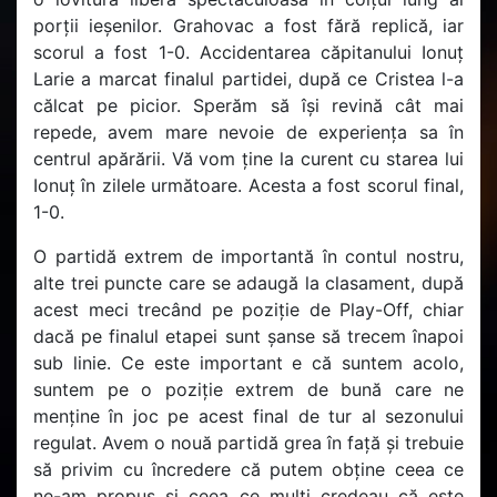
porții ieșenilor. Grahovac a fost fără replică, iar
scorul a fost 1-0. Accidentarea căpitanului Ionuț
Larie a marcat finalul partidei, după ce Cristea l-a
călcat pe picior. Sperăm să își revină cât mai
repede, avem mare nevoie de experiența sa în
centrul apărării. Vă vom ține la curent cu starea lui
Ionuț în zilele următoare. Acesta a fost scorul final,
1-0.
O partidă extrem de importantă în contul nostru,
alte trei puncte care se adaugă la clasament, după
acest meci trecând pe poziție de Play-Off, chiar
dacă pe finalul etapei sunt șanse să trecem înapoi
sub linie. Ce este important e că suntem acolo,
suntem pe o poziție extrem de bună care ne
menține în joc pe acest final de tur al sezonului
regulat. Avem o nouă partidă grea în față și trebuie
să privim cu încredere că putem obține ceea ce
ne-am propus și ceea ce mulți credeau că este