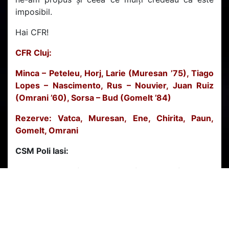
imposibil.
Hai CFR!
CFR Cluj:
Minca – Peteleu, Horj, Larie (Muresan ’75), Tiago
Lopes – Nascimento, Rus – Nouvier, Juan Ruiz
(Omrani ’60), Sorsa – Bud (Gomelt ’84)
Rezerve: Vatca, Muresan, Ene, Chirita, Paun,
Gomelt, Omrani
CSM Poli Iasi:
Grahovac – Tiganasu, Frasinescu, Mihalache,
Voicu – Cretu, Mitic – Bole (Piccioni ’76),
Stefanescu (Boiciuc ’53), Ciucur (Gheorghe ’65)
– Cristea
Rezerve: Caparco, Chelaru, Gheorghe, Piccioni,