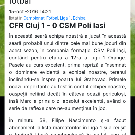
fotbal”
15-oct.-2016 14:21
listat in
Campionat
,
Fotbal
,
Liga 1
,
Echipa
CFR Cluj 1 – 0 CSM Poli Iasi
În această seară echipa noastră a jucat în această
seară probabil unul dintre cele mai bune jocuri din
acest sezon, în compania formației CSM Poli Iași,
contând pentru etapa a 12-a a Ligii 1 Orange.
Pasele au curs excelent, prima repriză a însemnat
o dominare evidentă a echipei noastre, terenul
înclinându-se înspre poarta lui Grahovac. Primele
ocazii importante au fost în contul echipei noastre,
oaspeții nefiind decât în câteva ocazii periculoși,
însă Marc a prins o zi absolut excelentă, având o
serie de reflexe care ne-au menținut în joc.
În minutul 58, Filipe Nascimento și-a făcut
abonament la lista marcatorilor în Liga 1 și a reușit
o lovitură liberă spectaculoasă în colțul lung al