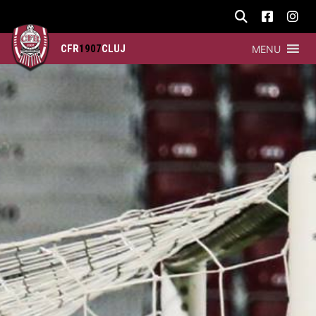
CFR
1907
CLUJ
MENU