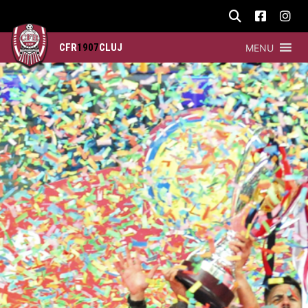
CFR
1907
CLUJ
MENU