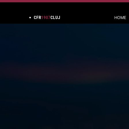
CFR
1907
CLUJ
HOME