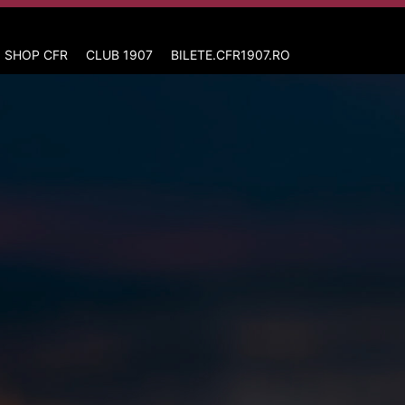
 SHOP CFR
CLUB 1907
BILETE.CFR1907.RO