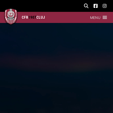
CFR
1907
CLUJ
MENU