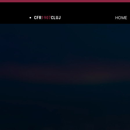
CFR
1907
CLUJ
HOME