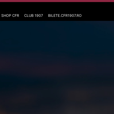
 SHOP CFR
CLUB 1907
BILETE.CFR1907.RO