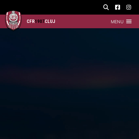
CFR
1907
CLUJ
MENU