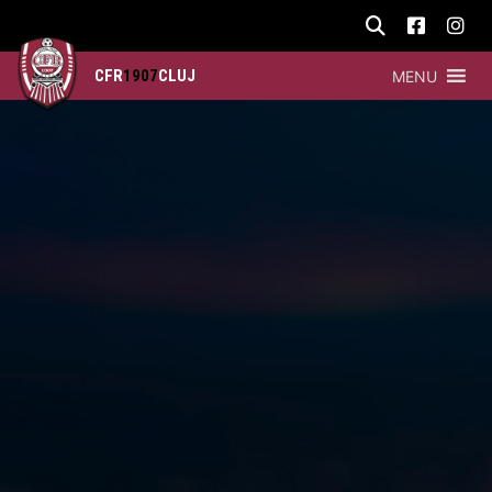
CFR
1907
CLUJ
MENU