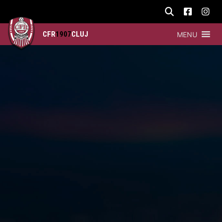
CFR
1907
CLUJ
MENU