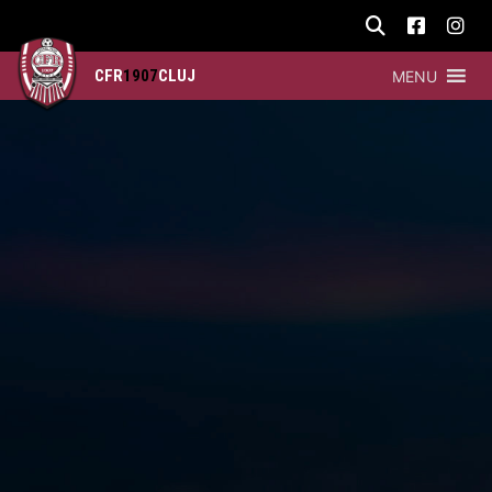
CFR
1907
CLUJ
MENU