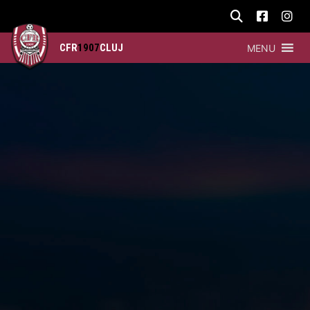
CFR
1907
CLUJ
MENU