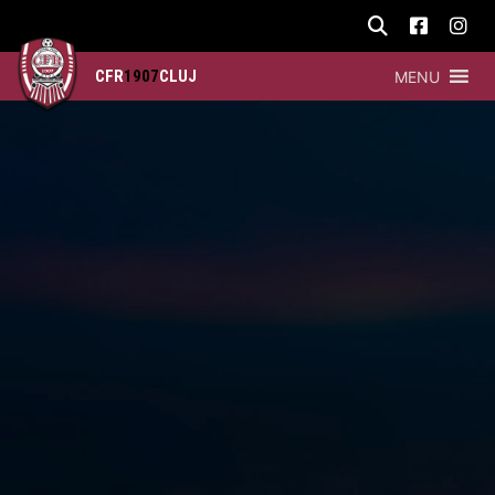
CFR
1907
CLUJ
MENU