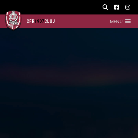
CFR
1907
CLUJ
MENU