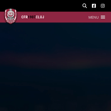
CFR
1907
CLUJ
MENU