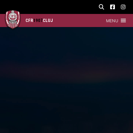
CFR
1907
CLUJ
MENU