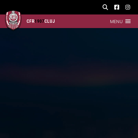
CFR
1907
CLUJ
MENU